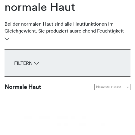
normale Haut
Bei der normalen Haut sind alle Hautfunktionen im
Gleichgewicht. Sie produziert ausreichend Feuchtigkeit
und schützende Lipide, ist geschmeidig und glatt. Sie ist
gut durchblutet, unempfindlich, spannt nicht und hat
feine Poren. Das gesamte Erscheinungsbild wirkt
ebenmäßig. Um diese Balance zu halten, bietet
FILTERN
REVIDERM Seren, Fluids, Cremes und Masken zur
Gesunderhaltung und Bewahrung der natürlichen
Leuchtkraft.
Normale Haut