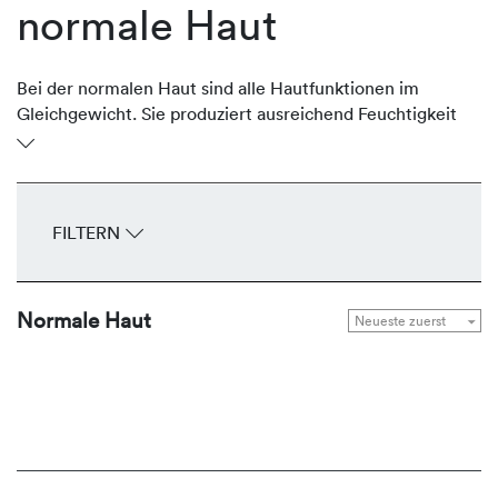
normale Haut
Bei der normalen Haut sind alle Hautfunktionen im
Gleichgewicht. Sie produziert ausreichend Feuchtigkeit
und schützende Lipide, ist geschmeidig und glatt. Sie ist
gut durchblutet, unempfindlich, spannt nicht und hat
feine Poren. Das gesamte Erscheinungsbild wirkt
ebenmäßig. Um diese Balance zu halten, bietet
FILTERN
REVIDERM Seren, Fluids, Cremes und Masken zur
Gesunderhaltung und Bewahrung der natürlichen
Leuchtkraft.
Normale Haut