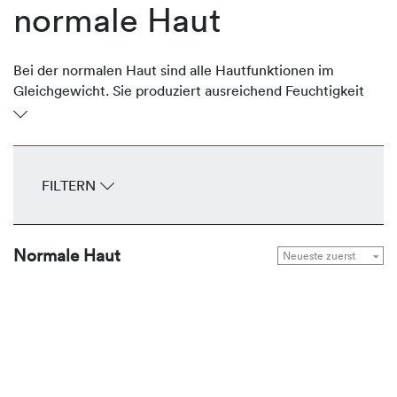
normale Haut
Bei der normalen Haut sind alle Hautfunktionen im
Gleichgewicht. Sie produziert ausreichend Feuchtigkeit
und schützende Lipide, ist geschmeidig und glatt. Sie ist
gut durchblutet, unempfindlich, spannt nicht und hat
feine Poren. Das gesamte Erscheinungsbild wirkt
ebenmäßig. Um diese Balance zu halten, bietet
FILTERN
REVIDERM Seren, Fluids, Cremes und Masken zur
Gesunderhaltung und Bewahrung der natürlichen
Leuchtkraft.
Normale Haut