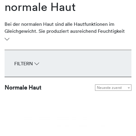
normale Haut
Bei der normalen Haut sind alle Hautfunktionen im
Gleichgewicht. Sie produziert ausreichend Feuchtigkeit
und schützende Lipide, ist geschmeidig und glatt. Sie ist
gut durchblutet, unempfindlich, spannt nicht und hat
feine Poren. Das gesamte Erscheinungsbild wirkt
ebenmäßig. Um diese Balance zu halten, bietet
FILTERN
REVIDERM Seren, Fluids, Cremes und Masken zur
Gesunderhaltung und Bewahrung der natürlichen
Leuchtkraft.
Normale Haut