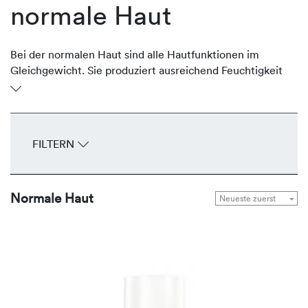
normale Haut
Bei der normalen Haut sind alle Hautfunktionen im
Gleichgewicht. Sie produziert ausreichend Feuchtigkeit
und schützende Lipide, ist geschmeidig und glatt. Sie ist
gut durchblutet, unempfindlich, spannt nicht und hat
feine Poren. Das gesamte Erscheinungsbild wirkt
ebenmäßig. Um diese Balance zu halten, bietet
FILTERN
REVIDERM Seren, Fluids, Cremes und Masken zur
Gesunderhaltung und Bewahrung der natürlichen
Leuchtkraft.
Normale Haut