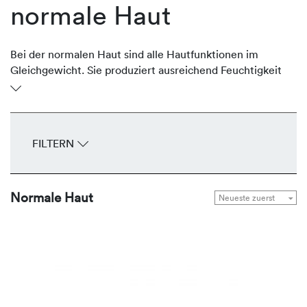
normale Haut
Bei der normalen Haut sind alle Hautfunktionen im
Gleichgewicht. Sie produziert ausreichend Feuchtigkeit
und schützende Lipide, ist geschmeidig und glatt. Sie ist
gut durchblutet, unempfindlich, spannt nicht und hat
feine Poren. Das gesamte Erscheinungsbild wirkt
ebenmäßig. Um diese Balance zu halten, bietet
FILTERN
REVIDERM Seren, Fluids, Cremes und Masken zur
Gesunderhaltung und Bewahrung der natürlichen
Leuchtkraft.
Normale Haut