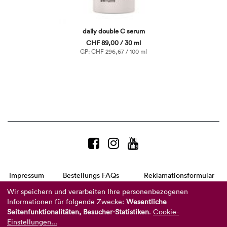
daily double C serum
CHF 89,00 / 30 ml
GP: CHF 296,67 / 100 ml
Impressum
Bestellungs FAQs
Reklamationsformular
AGB
Datenschutzerklärung
Barrierefreiheitserklärung
Wir speichern und verarbeiten Ihre personenbezogenen
Informationen für folgende Zwecke:
Wesentliche
Telefon:
+49 8104 8873-310
Seitenfunktionalitäten, Besucher-Statistiken
.
Cookie-
(Mo-Do: 9-16 Uhr und Fr: 9-14 Uhr)
Mail:
info@reviderm.com
Einstellungen...