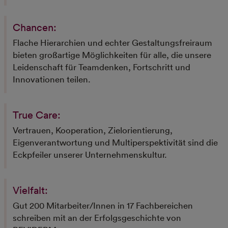
Cookie Name
_ga,_gid,_gat_gtag
Cookie
bis zu 2 Jahre
Laufzeit
Chancen:
Flache Hierarchien und echter Gestaltungsfreiraum
Marketing Cookies werden von Drittanbietern oder
bieten großartige Möglichkeiten für alle, die unsere
Publishern verwendet, um personalisierte Werbung
Leidenschaft für Teamdenken, Fortschritt und
anzuzeigen. Sie tun dies, indem sie Besucher über
Websites hinweg verfolgen.
Innovationen teilen.
Name
Facebook Pixel
True Care:
Anbieter
Facebook Ireland Limited
Zweck
Cookie von Facebook, das für Website-Analysen, A
Vertrauen, Kooperation, Zielorientierung,
Targeting und Anzeigenmessung verwendet wird.
Eigenverantwortung und Multiperspektivität sind die
Cookie Name
_fbp, act, c_user, datr, fr, m_pixel_ration, pl, presenc
Eckpfeiler unserer Unternehmenskultur.
spin, wd, xs
Cookie
Sitzung / 1 Jahr
Laufzeit
Vielfalt:
Name
matelso Cookies
Gut 200 Mitarbeiter/Innen in 17 Fachbereichen
Anbieter
matelso GmbH
schreiben mit an der Erfolgsgeschichte von
Zweck
Lead Management zur optimierung der Kommunik