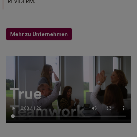
REVIDERM.
Cookie Name
, mat_ep, mat_seg
Cookie
2 Jahre (mat_tel), 30 Tage (mat_ep, mat_seg)
Laufzeit
Name
Tag Manager
Mehr zu Unternehmen
Anbieter
Google LLC
Zweck
Mögliche Cookies die von Google bei der Verwen
des TagManagers gesetzt werden
Cookie Name
_ga,_gid,_gat_gtag
Cookie
bis zu 2 Jahre
Laufzeit
Name
Google Ads
Anbieter
Google Ireland Limited
Zweck
Dies ist ein Werbedienst. Dieser Dienst kann ver
werden, um Nutzern personalisierte oder nicht
personalisierte Werbung anzuzeigen
Cookie Name
_gcl_au, _gcl_aw test_cookie
Cookie
90 Tage (_gcl_au, _gcl_aw), 15 Minutes (test_cookie
Laufzeit