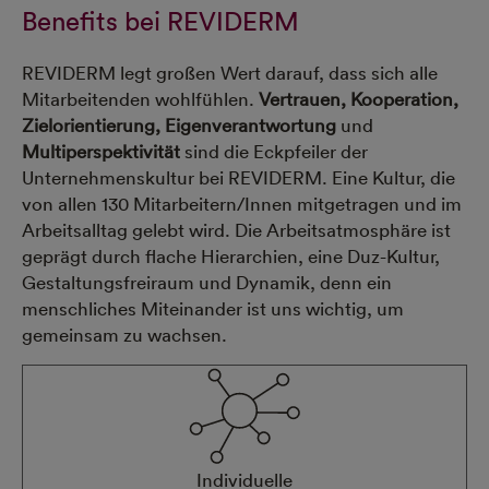
Name
LinkedIn Insight Tag
Benefits bei REVIDERM
Anbieter
LinkedIn Ireland Unlimited Company
Zweck
Dies ist ein Conversion-Tracking- und Retargeting-
REVIDERM legt großen Wert darauf, dass sich alle
Dienst
Mitarbeitenden wohlfühlen.
Vertrauen, Kooperation,
Cookie Name
AnalyticsSyncHistory, JSESSIONID, UserMatchHist
bcookie, bscookie, lang, li_alerts, li_gc, li_sugr, lidc,
Zielorientierung, Eigenverantwortung
und
Cookie
30 Tage (AnalyticsSyncHistory, UserMatchHistory)
Multiperspektivität
sind die Eckpfeiler der
Laufzeit
Sitzung (JSESSIONID, lang), 1 year (bcookie, bscoo
li_alerts), 6 Monate (li_gc), 30 Tage (li_sugr), 24 S
Unternehmenskultur bei REVIDERM. Eine Kultur, die
(lidc), 1 Tag (ln_or)
von allen 130 Mitarbeitern/Innen mitgetragen und im
Arbeitsalltag gelebt wird. Die Arbeitsatmosphäre ist
Infos schließen
geprägt durch flache Hierarchien, eine Duz-Kultur,
Gestaltungsfreiraum und Dynamik, denn ein
menschliches Miteinander ist uns wichtig, um
gemeinsam zu wachsen.
Individuelle