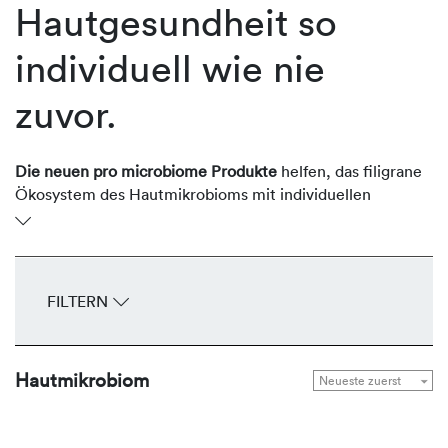
Hautgesundheit so
individuell wie nie
zuvor.
Die neuen pro microbiome Produkte
helfen, das filigrane
Ökosystem des Hautmikrobioms mit individuellen
Lösungen in optimaler Balance zu halten.
Herzstück ist der hocheffiziente, synergistisch wirksame
microbionic complex. Anders als bereits verfügbare, auf
FILTERN
das Hautmikrobiom ausgerichtete Pflegeprodukte, hat er
nicht nur einen Ansatz, sondern nutzt die drei am meisten
Erfolg versprechenden Ansätze Probiotika, Präbiotika und
Kommunikations-Hacker – und das, ebenfalls eine
Hautmikrobiom
Premiere, in drei indikationsbezogen komponierten,
bedarfsgerecht konzentrierten Varianten. Mehr noch: Für
eine zusätzliche Individualisierung enthalten die pro