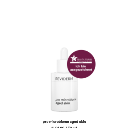
microbiome Produkte verschiedene postbiotische, gezielt
auf die jeweiligen Hautbedürfnisse abgestimmte
Inhaltsstoffe.
pro microbiome aged skin
€ 64,80 / 30 ml