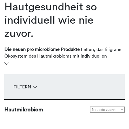
Hautgesundheit so
individuell wie nie
zuvor.
Die neuen pro microbiome Produkte
helfen, das filigrane
Ökosystem des Hautmikrobioms mit individuellen
Lösungen in optimaler Balance zu halten.
Herzstück ist der hocheffiziente, synergistisch wirksame
microbionic complex. Anders als bereits verfügbare, auf
FILTERN
das Hautmikrobiom ausgerichtete Pflegeprodukte, hat er
nicht nur einen Ansatz, sondern nutzt die drei am meisten
Erfolg versprechenden Ansätze Probiotika, Präbiotika und
Kommunikations-Hacker – und das, ebenfalls eine
Hautmikrobiom
Premiere, in drei indikationsbezogen komponierten,
bedarfsgerecht konzentrierten Varianten. Mehr noch: Für
eine zusätzliche Individualisierung enthalten die pro