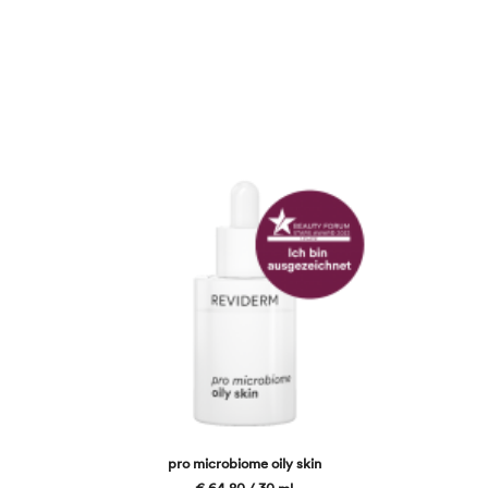
microbiome Produkte verschiedene postbiotische, gezielt
auf die jeweiligen Hautbedürfnisse abgestimmte
Inhaltsstoffe.
pro microbiome oily skin
€ 64,80 / 30 ml