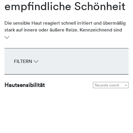
empfindliche Schönheit
Die sensible Haut reagiert schnell irritiert und übermäßig
stark auf innere oder äußere Reize. Kennzeichnend sind
Rötungen, Hautschüppchen, Trockenheit,
Missempfindungen bis zum Juckreiz. Eine intolerante
Haut mit niedriger Reizschwelle kann vererbt oder
erworben sein. REVIDERM pflegt die empfindliche Haut
FILTERN
mit schonenden Produkten, die frei von Duftstoffen und
hypoallergen formuliert sind. Sie beruhigen die sensible
Haut nachhaltig, wirken ausgleichend und stärkend.
Hautsensibilität