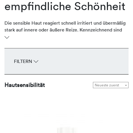
empfindliche Schönheit
Die sensible Haut reagiert schnell irritiert und übermäßig
stark auf innere oder äußere Reize. Kennzeichnend sind
Rötungen, Hautschüppchen, Trockenheit,
Missempfindungen bis zum Juckreiz. Eine intolerante
Haut mit niedriger Reizschwelle kann vererbt oder
erworben sein. REVIDERM pflegt die empfindliche Haut
FILTERN
mit schonenden Produkten, die frei von Duftstoffen und
hypoallergen formuliert sind. Sie beruhigen die sensible
Haut nachhaltig, wirken ausgleichend und stärkend.
Hautsensibilität