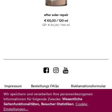
after solar repair
€ 60,00 / 120 ml
GP: € 50,00 / 100 ml
Impressum
Bestellungs FAQs
Reklamationsformular
AGB
Datenschutzerklärung
Barrierefreiheitserklärung
Wir speichern und verarbeiten Ihre personenbezogenen
Informationen für folgende Zwecke:
Wesentliche
Telefon:
+49 8104 8873-310
(Mo-Do: 9-16 Uhr und Fr: 9-14 Uhr)
Seitenfunktionalitäten, Besucher-Statistiken
.
Cookie-
Mail:
info@reviderm.com
Einstellungen...