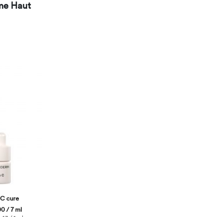
me Haut
 C cure
0 / 7 ml