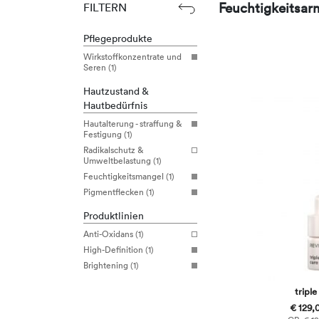
Feuchtigkeitsar
FILTERN
Pflegeprodukte
Wirkstoffkonzentrate und
Seren (1)
Hautzustand &
Hautbedürfnis
Hautalterung - straffung &
Festigung (1)
Radikalschutz &
Umweltbelastung (1)
Feuchtigkeitsmangel (1)
Pigmentflecken (1)
Produktlinien
Anti-Oxidans (1)
High-Definition (1)
Brightening (1)
triple
€ 129,0