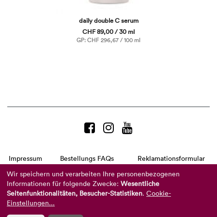
daily double C serum
CHF 89,00 / 30 ml
GP: CHF 296,67 / 100 ml
Impressum
Bestellungs FAQs
Reklamationsformular
AGB
Datenschutzerklärung
Barrierefreiheitserklärung
Wir speichern und verarbeiten Ihre personenbezogenen
Informationen für folgende Zwecke:
Wesentliche
Telefon:
+49 8104 8873-310
Seitenfunktionalitäten, Besucher-Statistiken
.
Cookie-
(Mo-Do: 9-16 Uhr und Fr: 9-14 Uhr)
Mail:
info@reviderm.com
Einstellungen...