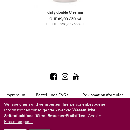
daily double C serum
CHF 89,00 / 30 ml
GP: CHF 296,67 / 100 ml
Impressum
Bestellungs FAQs
Reklamationsformular
AGB
Datenschutzerklärung
Barrierefreiheitserklärung
Wir speichern und verarbeiten Ihre personenbezogenen
Informationen für folgende Zwecke:
Wesentliche
Telefon:
+49 8104 8873-310
Seitenfunktionalitäten, Besucher-Statistiken
.
Cookie-
(Mo-Do: 9-16 Uhr und Fr: 9-14 Uhr)
Mail:
info@reviderm.com
Einstellungen...