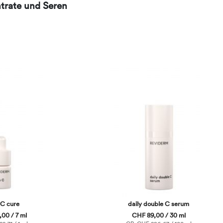
trate und Seren
 C cure
daily double C serum
00 / 7 ml
CHF 89,00 / 30 ml