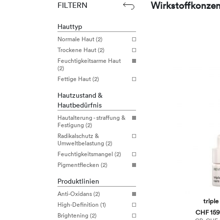
Wirkstoffkonzen
FILTERN
Hauttyp
Normale Haut (2)
Trockene Haut (2)
Feuchtigkeitsarme Haut
(2)
Fettige Haut (2)
Hautzustand &
Hautbedürfnis
Hautalterung - straffung &
Festigung (2)
Radikalschutz &
Umweltbelastung (2)
Feuchtigkeitsmangel (2)
Pigmentflecken (2)
Produktlinien
Anti-Oxidans (2)
triple
High-Definition (1)
CHF 159,
Brightening (2)