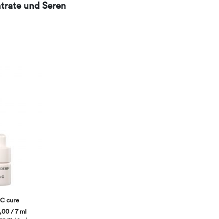
trate und Seren
 C cure
00 / 7 ml