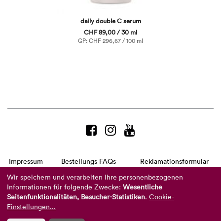
daily double C serum
CHF 89,00 / 30 ml
GP: CHF 296,67 / 100 ml
Impressum
Bestellungs FAQs
Reklamationsformular
AGB
Datenschutzerklärung
Barrierefreiheitserklärung
Wir speichern und verarbeiten Ihre personenbezogenen
Informationen für folgende Zwecke:
Wesentliche
Telefon:
+49 8104 8873-310
Seitenfunktionalitäten, Besucher-Statistiken
.
Cookie-
(Mo-Do: 9-16 Uhr und Fr: 9-14 Uhr)
Mail:
info@reviderm.com
Einstellungen...