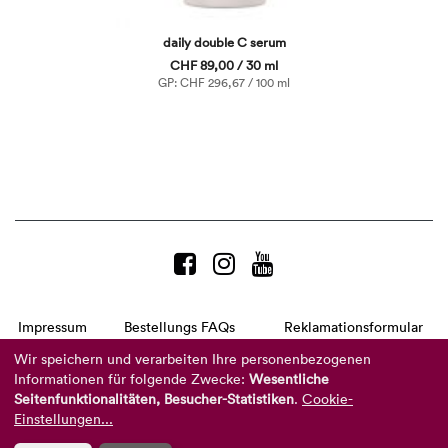
daily double C serum
CHF 89,00 / 30 ml
GP: CHF 296,67 / 100 ml
Impressum
Bestellungs FAQs
Reklamationsformular
AGB
Datenschutzerklärung
Barrierefreiheitserklärung
Wir speichern und verarbeiten Ihre personenbezogenen
Informationen für folgende Zwecke:
Wesentliche
Telefon:
+49 8104 8873-310
Seitenfunktionalitäten, Besucher-Statistiken
.
Cookie-
(Mo-Do: 9-16 Uhr und Fr: 9-14 Uhr)
Mail:
info@reviderm.com
Einstellungen...