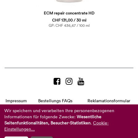
ECM repair concentrate HD
CHF 131,00 / 30 ml
GP: CHF 436,67 / 100 ml
Impressum
Bestellungs FAQs
Reklamationsformular
AGB
Datenschutzerklärung
Barrierefreiheitserklärung
Wir speichern und verarbeiten Ihre personenbezogenen
Informationen für folgende Zwecke:
Wesentliche
Telefon:
+49 8104 8873-310
Seitenfunktionalitäten, Besucher-Statistiken
.
Cookie-
(Mo-Do: 9-16 Uhr und Fr: 9-14 Uhr)
Mail:
info@reviderm.com
Einstellungen...