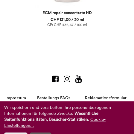
ECM repair concentrate HD
CHF 131,00 / 30 ml
GP: CHF 436,67 / 100 ml
Impressum
Bestellungs FAQs
Reklamationsformular
AGB
Datenschutzerklärung
Barrierefreiheitserklärung
Wir speichern und verarbeiten Ihre personenbezogenen
Informationen für folgende Zwecke:
Wesentliche
Telefon:
+49 8104 8873-310
Seitenfunktionalitäten, Besucher-Statistiken
.
Cookie-
(Mo-Do: 9-16 Uhr und Fr: 9-14 Uhr)
Mail:
info@reviderm.com
Einstellungen...