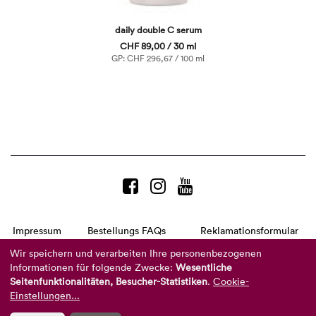
daily double C serum
CHF 89,00 / 30 ml
GP: CHF 296,67 / 100 ml
Impressum
Bestellungs FAQs
Reklamationsformular
AGB
Datenschutzerklärung
Barrierefreiheitserklärung
Wir speichern und verarbeiten Ihre personenbezogenen
Informationen für folgende Zwecke:
Wesentliche
Telefon:
+49 8104 8873-310
Seitenfunktionalitäten, Besucher-Statistiken
.
Cookie-
(Mo-Do: 9-16 Uhr und Fr: 9-14 Uhr)
Mail:
info@reviderm.com
Einstellungen...