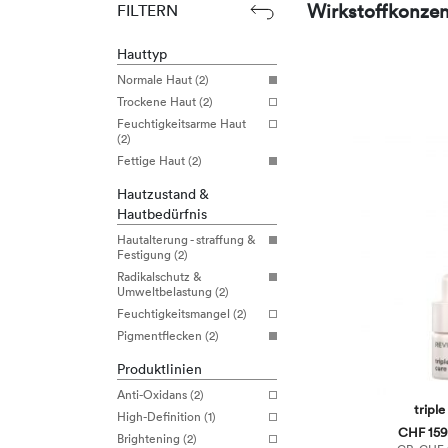
Wirkstoffkonzen
FILTERN
Hauttyp
Normale Haut (2)
Trockene Haut (2)
Feuchtigkeitsarme Haut
(2)
Fettige Haut (2)
Hautzustand &
Hautbedürfnis
Hautalterung - straffung &
Festigung (2)
Radikalschutz &
Umweltbelastung (2)
Feuchtigkeitsmangel (2)
Pigmentflecken (2)
Produktlinien
Anti-Oxidans (2)
triple
High-Definition (1)
CHF 159,
Brightening (2)