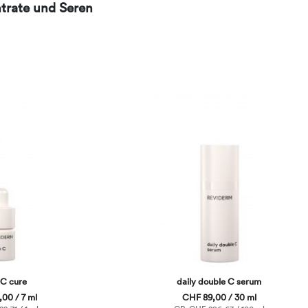
trate und Seren
 C cure
daily double C serum
00 / 7 ml
CHF 89,00 / 30 ml