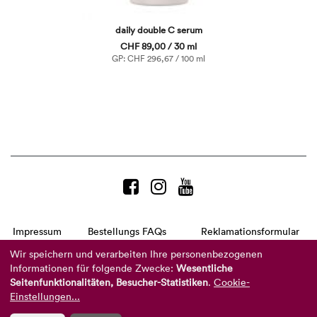
daily double C serum
CHF 89,00 / 30 ml
GP: CHF 296,67 / 100 ml
Impressum
Bestellungs FAQs
Reklamationsformular
AGB
Datenschutzerklärung
Barrierefreiheitserklärung
Wir speichern und verarbeiten Ihre personenbezogenen
Informationen für folgende Zwecke:
Wesentliche
Telefon:
+49 8104 8873-310
Seitenfunktionalitäten, Besucher-Statistiken
.
Cookie-
(Mo-Do: 9-16 Uhr und Fr: 9-14 Uhr)
Mail:
info@reviderm.com
Einstellungen...