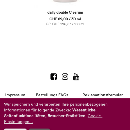
daily double C serum
CHF 89,00 / 30 ml
GP: CHF 296,67 / 100 ml
Impressum
Bestellungs FAQs
Reklamationsformular
AGB
Datenschutzerklärung
Barrierefreiheitserklärung
Wir speichern und verarbeiten Ihre personenbezogenen
Informationen für folgende Zwecke:
Wesentliche
Telefon:
+49 8104 8873-310
Seitenfunktionalitäten, Besucher-Statistiken
.
Cookie-
(Mo-Do: 9-16 Uhr und Fr: 9-14 Uhr)
Mail:
info@reviderm.com
Einstellungen...