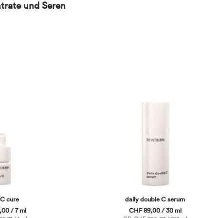
trate und Seren
 C cure
daily double C serum
00 / 7 ml
CHF 89,00 / 30 ml