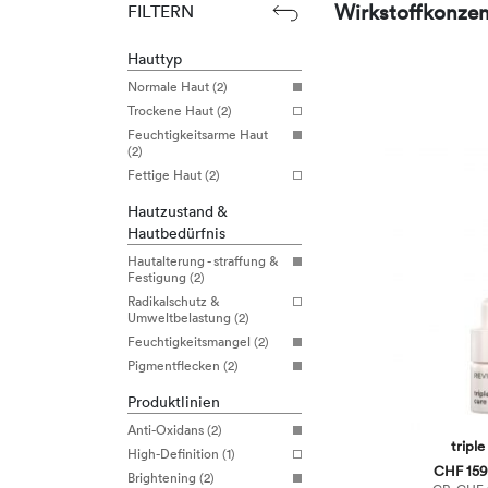
Wirkstoffkonzen
FILTERN
Hauttyp
Normale Haut (2)
Trockene Haut (2)
Feuchtigkeitsarme Haut
(2)
Fettige Haut (2)
Hautzustand &
Hautbedürfnis
Hautalterung - straffung &
Festigung (2)
Radikalschutz &
Umweltbelastung (2)
Feuchtigkeitsmangel (2)
Pigmentflecken (2)
Produktlinien
Anti-Oxidans (2)
triple
High-Definition (1)
CHF 159,
Brightening (2)