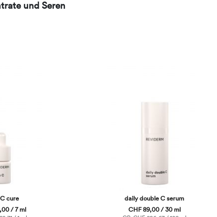
trate und Seren
 C cure
daily double C serum
00 / 7 ml
CHF 89,00 / 30 ml