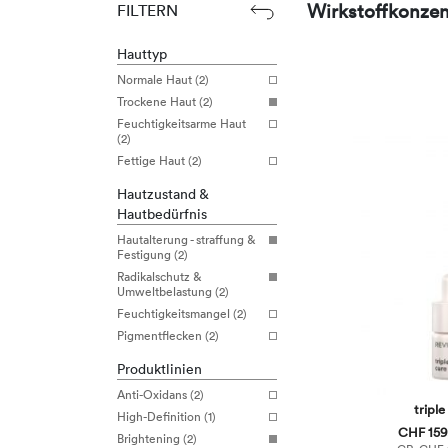
Wirkstoffkonzen
FILTERN
Hauttyp
Normale Haut (2)
Trockene Haut (2)
Feuchtigkeitsarme Haut
(2)
Fettige Haut (2)
Hautzustand &
Hautbedürfnis
Hautalterung - straffung &
Festigung (2)
Radikalschutz &
Umweltbelastung (2)
Feuchtigkeitsmangel (2)
Pigmentflecken (2)
Produktlinien
Anti-Oxidans (2)
triple
High-Definition (1)
CHF 159,
Brightening (2)