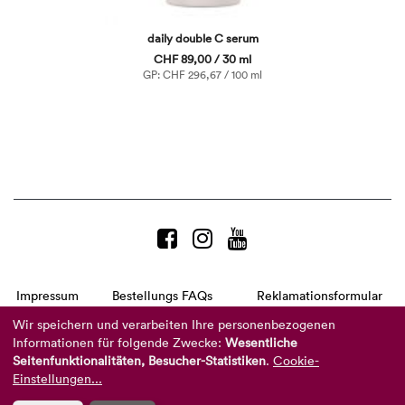
daily double C serum
CHF 89,00 / 30 ml
GP: CHF 296,67 / 100 ml
Impressum
Bestellungs FAQs
Reklamationsformular
AGB
Datenschutzerklärung
Barrierefreiheitserklärung
Wir speichern und verarbeiten Ihre personenbezogenen
Informationen für folgende Zwecke:
Wesentliche
Telefon:
+49 8104 8873-310
Seitenfunktionalitäten, Besucher-Statistiken
.
Cookie-
(Mo-Do: 9-16 Uhr und Fr: 9-14 Uhr)
Mail:
info@reviderm.com
Einstellungen...