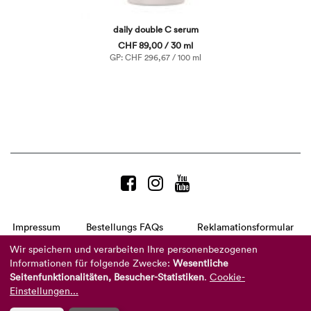
daily double C serum
CHF 89,00 / 30 ml
GP: CHF 296,67 / 100 ml
Impressum
Bestellungs FAQs
Reklamationsformular
AGB
Datenschutzerklärung
Barrierefreiheitserklärung
Wir speichern und verarbeiten Ihre personenbezogenen
Informationen für folgende Zwecke:
Wesentliche
Telefon:
+49 8104 8873-310
Seitenfunktionalitäten, Besucher-Statistiken
.
Cookie-
(Mo-Do: 9-16 Uhr und Fr: 9-14 Uhr)
Mail:
info@reviderm.com
Einstellungen...