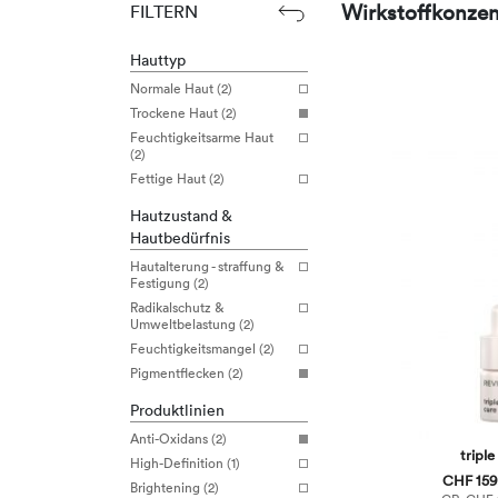
Wirkstoffkonzen
FILTERN
Hauttyp
Normale Haut (2)
Trockene Haut (2)
Feuchtigkeitsarme Haut
(2)
Fettige Haut (2)
Hautzustand &
Hautbedürfnis
Hautalterung - straffung &
Festigung (2)
Radikalschutz &
Umweltbelastung (2)
Feuchtigkeitsmangel (2)
Pigmentflecken (2)
Produktlinien
Anti-Oxidans (2)
triple
High-Definition (1)
CHF 159,
Brightening (2)