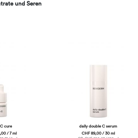
trate und Seren
 C cure
daily double C serum
00 / 7 ml
CHF 89,00 / 30 ml