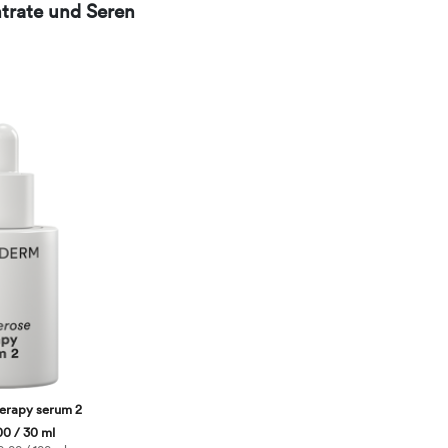
trate und Seren
erapy serum 2
0 / 30 ml