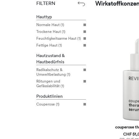
Wirkstoffkonzen
FILTERN
Hauttyp
Normale Haut (1)
Trockene Haut (1)
Feuchtigkeitsarme Haut (1)
Fettige Haut (1)
Hautzustand &
Hautbedürfnis
Radikalschutz &
Umweltbelastung (1)
Rötungen und
Gefässlabilität (1)
Produktlinien
Couperose (1)
couperose th
CHF 51,0