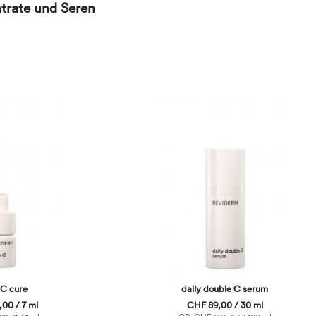
trate und Seren
 C cure
daily double C serum
00 / 7 ml
CHF 89,00 / 30 ml