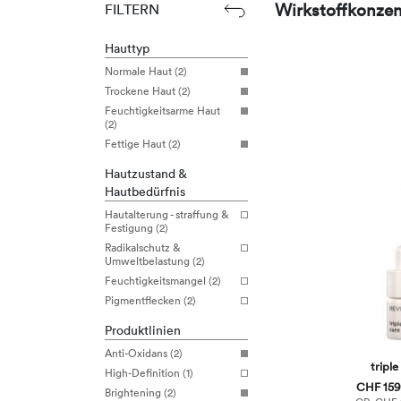
Wirkstoffkonzen
FILTERN
Hauttyp
Normale Haut (2)
Trockene Haut (2)
Feuchtigkeitsarme Haut
(2)
Fettige Haut (2)
Hautzustand &
Hautbedürfnis
Hautalterung - straffung &
Festigung (2)
Radikalschutz &
Umweltbelastung (2)
Feuchtigkeitsmangel (2)
Pigmentflecken (2)
Produktlinien
Anti-Oxidans (2)
triple
High-Definition (1)
CHF 159,
Brightening (2)