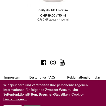
daily double C serum
CHF 89,00 / 30 ml
GP: CHF 296,67 / 100 ml
Impressum
Bestellungs FAQs
Reklamationsformular
AGB
Datenschutzerklärung
Barrierefreiheitserklärung
Wir speichern und verarbeiten Ihre personenbezogenen
Informationen für folgende Zwecke:
Wesentliche
Telefon:
+49 8104 8873-310
Seitenfunktionalitäten, Besucher-Statistiken
.
Cookie-
(Mo-Do: 9-16 Uhr und Fr: 9-14 Uhr)
Mail:
info@reviderm.com
Einstellungen...