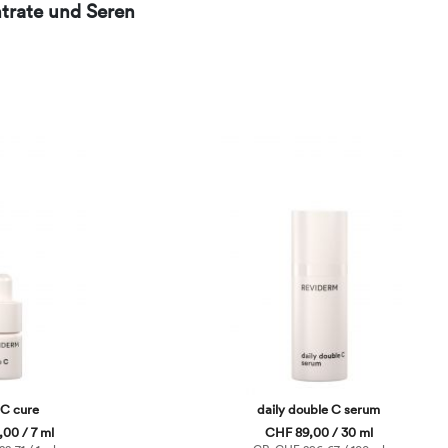
trate und Seren
 C cure
daily double C serum
00 / 7 ml
CHF 89,00 / 30 ml