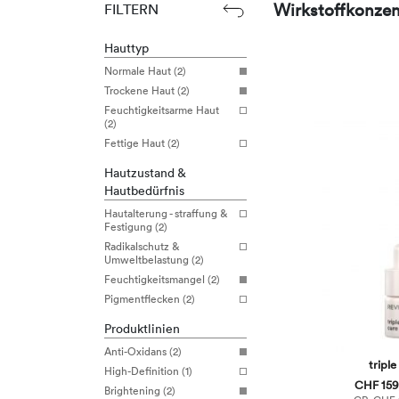
Wirkstoffkonzen
FILTERN
Hauttyp
Normale Haut (2)
Trockene Haut (2)
Feuchtigkeitsarme Haut
(2)
Fettige Haut (2)
Hautzustand &
Hautbedürfnis
Hautalterung - straffung &
Festigung (2)
Radikalschutz &
Umweltbelastung (2)
Feuchtigkeitsmangel (2)
Pigmentflecken (2)
Produktlinien
Anti-Oxidans (2)
triple
High-Definition (1)
CHF 159,
Brightening (2)