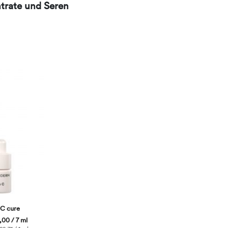
trate und Seren
 C cure
00 / 7 ml