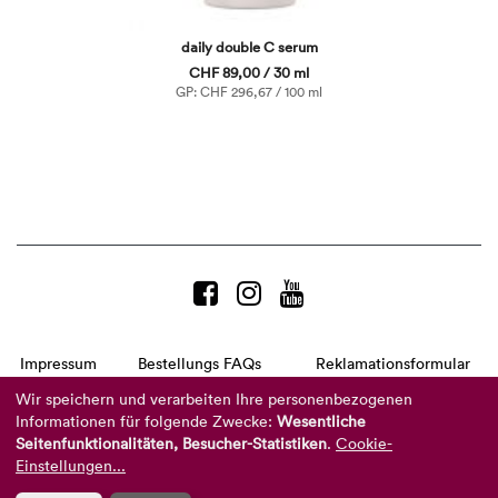
daily double C serum
CHF 89,00 / 30 ml
GP: CHF 296,67 / 100 ml
Impressum
Bestellungs FAQs
Reklamationsformular
AGB
Datenschutzerklärung
Barrierefreiheitserklärung
Wir speichern und verarbeiten Ihre personenbezogenen
Informationen für folgende Zwecke:
Wesentliche
Telefon:
+49 8104 8873-310
Seitenfunktionalitäten, Besucher-Statistiken
.
Cookie-
(Mo-Do: 9-16 Uhr und Fr: 9-14 Uhr)
Mail:
info@reviderm.com
Einstellungen...