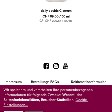
daily double C serum
CHF 89,00 / 30 ml
GP: CHF 296,67 / 100 ml
Impressum
Bestellungs FAQs
Reklamationsformular
AGB
Datenschutzerklärung
Barrierefreiheitserklärung
Wir speichern und verarbeiten Ihre personenbezogenen
Informationen für folgende Zwecke:
Wesentliche
Telefon:
+49 8104 8873-310
Seitenfunktionalitäten, Besucher-Statistiken
.
Cookie-
(Mo-Do: 9-16 Uhr und Fr: 9-14 Uhr)
Mail:
info@reviderm.com
Einstellungen...