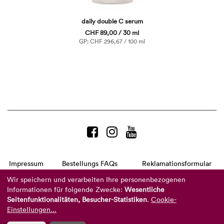
daily double C serum
CHF 89,00 / 30 ml
GP: CHF 296,67 / 100 ml
Impressum
Bestellungs FAQs
Reklamationsformular
AGB
Datenschutzerklärung
Barrierefreiheitserklärung
Wir speichern und verarbeiten Ihre personenbezogenen
Informationen für folgende Zwecke:
Wesentliche
Telefon:
+49 8104 8873-310
Seitenfunktionalitäten, Besucher-Statistiken
.
Cookie-
(Mo-Do: 9-16 Uhr und Fr: 9-14 Uhr)
Mail:
info@reviderm.com
Einstellungen...