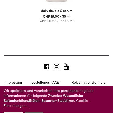
daily double C serum
CHF 89,00 / 30 ml
GP: CHF 296,67 / 100 ml
Impressum
Bestellungs FAQs
Reklamationsformular
AGB
Datenschutzerklärung
Barrierefreiheitserklärung
Wir speichern und verarbeiten Ihre personenbezogenen
Informationen für folgende Zwecke:
Wesentliche
Telefon:
+49 8104 8873-310
Seitenfunktionalitäten, Besucher-Statistiken
.
Cookie-
(Mo-Do: 9-16 Uhr und Fr: 9-14 Uhr)
Mail:
info@reviderm.com
Einstellungen...