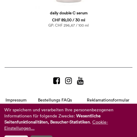
daily double C serum
CHF 89,00 / 30 ml
GP: CHF 296,67 / 100 ml
Impressum
Bestellungs FAQs
Reklamationsformular
AGB
Datenschutzerklärung
Barrierefreiheitserklärung
Wir speichern und verarbeiten Ihre personenbezogenen
Informationen für folgende Zwecke:
Wesentliche
Telefon:
+49 8104 8873-310
Seitenfunktionalitäten, Besucher-Statistiken
.
Cookie-
(Mo-Do: 9-16 Uhr und Fr: 9-14 Uhr)
Mail:
info@reviderm.com
Einstellungen...