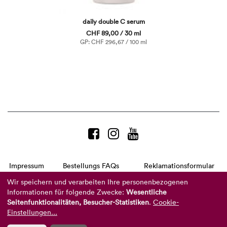
daily double C serum
CHF 89,00 / 30 ml
GP: CHF 296,67 / 100 ml
Impressum
Bestellungs FAQs
Reklamationsformular
AGB
Datenschutzerklärung
Barrierefreiheitserklärung
Wir speichern und verarbeiten Ihre personenbezogenen
Informationen für folgende Zwecke:
Wesentliche
Telefon:
+49 8104 8873-310
Seitenfunktionalitäten, Besucher-Statistiken
.
Cookie-
(Mo-Do: 9-16 Uhr und Fr: 9-14 Uhr)
Mail:
info@reviderm.com
Einstellungen...