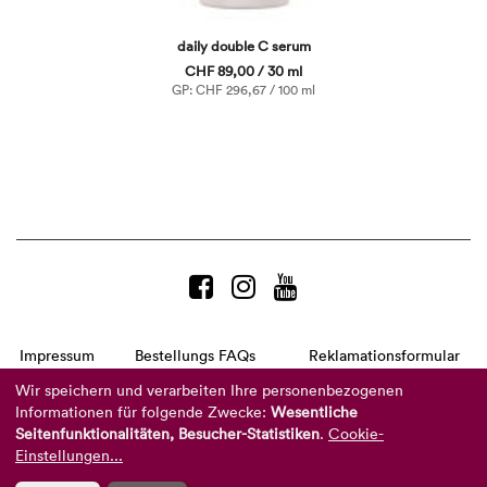
daily double C serum
CHF 89,00 / 30 ml
GP: CHF 296,67 / 100 ml
Impressum
Bestellungs FAQs
Reklamationsformular
AGB
Datenschutzerklärung
Barrierefreiheitserklärung
Wir speichern und verarbeiten Ihre personenbezogenen
Informationen für folgende Zwecke:
Wesentliche
Telefon:
+49 8104 8873-310
Seitenfunktionalitäten, Besucher-Statistiken
.
Cookie-
(Mo-Do: 9-16 Uhr und Fr: 9-14 Uhr)
Mail:
info@reviderm.com
Einstellungen...