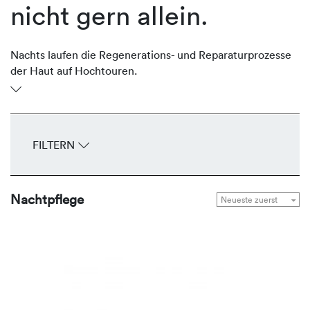
nicht gern allein.
Nachts laufen die Regenerations- und Reparaturprozesse
der Haut auf Hochtouren.
Die Nachtcremes von REVIDERM gehen auf die
individuellen Bedürfnisse der Haut ein und kurbeln Repair-
und Anti-Aging-Prozesse im Schlaf an. Effiziente,
innovative Wirkstoffsysteme regen das Zellwachstum und
FILTERN
den Stoffwechsel an, neutralisieren freie Radikale und
verbessern die Feuchtigkeitsbindung – für ein natürlich-
frisches Aussehen am nächsten Morgen.
Nachtpflege