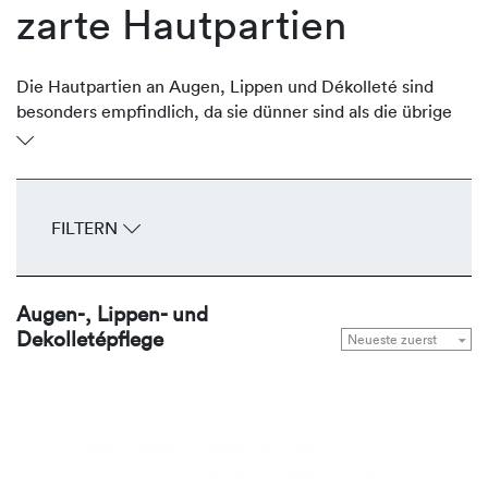
zarte Hautpartien
Die Hautpartien an Augen, Lippen und Dékolleté sind
besonders empfindlich, da sie dünner sind als die übrige
Gesichtshaut. Oftmals sind sie aber stark der Sonne
ausgesetzt und verlieren an Volumen und Festigkeit und
entwickeln frühzeitig Fältchen und Falten. Die
regenerierenden Produkte von REVIDERM stärken,
FILTERN
durchfeuchten, glätten und straffen die zarten
Hautpartien Tag für Tag.
Augen-, Lippen- und
Dekolletépflege