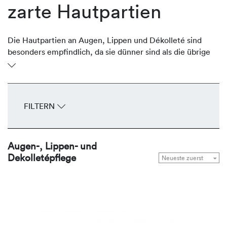
zarte Hautpartien
Die Hautpartien an Augen, Lippen und Dékolleté sind
besonders empfindlich, da sie dünner sind als die übrige
Gesichtshaut. Oftmals sind sie aber stark der Sonne
ausgesetzt und verlieren an Volumen und Festigkeit und
entwickeln frühzeitig Fältchen und Falten. Die
regenerierenden Produkte von REVIDERM stärken,
FILTERN
durchfeuchten, glätten und straffen die zarten
Hautpartien Tag für Tag.
Augen-, Lippen- und
Dekolletépflege