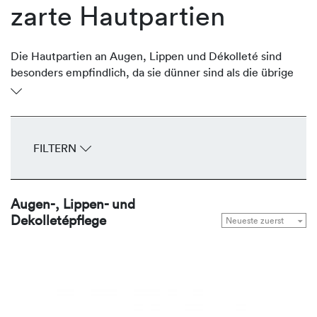
zarte Hautpartien
Die Hautpartien an Augen, Lippen und Dékolleté sind
besonders empfindlich, da sie dünner sind als die übrige
Gesichtshaut. Oftmals sind sie aber stark der Sonne
ausgesetzt und verlieren an Volumen und Festigkeit und
entwickeln frühzeitig Fältchen und Falten. Die
regenerierenden Produkte von REVIDERM stärken,
FILTERN
durchfeuchten, glätten und straffen die zarten
Hautpartien Tag für Tag.
Augen-, Lippen- und
Dekolletépflege