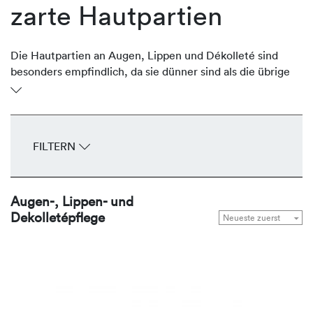
zarte Hautpartien
Die Hautpartien an Augen, Lippen und Dékolleté sind
besonders empfindlich, da sie dünner sind als die übrige
Gesichtshaut. Oftmals sind sie aber stark der Sonne
ausgesetzt und verlieren an Volumen und Festigkeit und
entwickeln frühzeitig Fältchen und Falten. Die
regenerierenden Produkte von REVIDERM stärken,
FILTERN
durchfeuchten, glätten und straffen die zarten
Hautpartien Tag für Tag.
Augen-, Lippen- und
Dekolletépflege