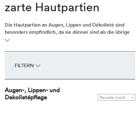
zarte Hautpartien
Die Hautpartien an Augen, Lippen und Dékolleté sind
besonders empfindlich, da sie dünner sind als die übrige
Gesichtshaut. Oftmals sind sie aber stark der Sonne
ausgesetzt und verlieren an Volumen und Festigkeit und
entwickeln frühzeitig Fältchen und Falten. Die
regenerierenden Produkte von REVIDERM stärken,
FILTERN
durchfeuchten, glätten und straffen die zarten
Hautpartien Tag für Tag.
Augen-, Lippen- und
Dekolletépflege