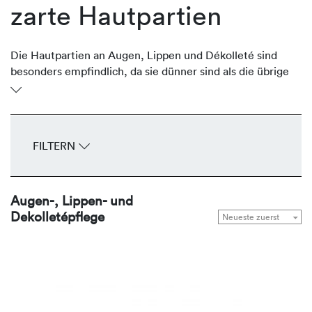
zarte Hautpartien
Die Hautpartien an Augen, Lippen und Dékolleté sind
besonders empfindlich, da sie dünner sind als die übrige
Gesichtshaut. Oftmals sind sie aber stark der Sonne
ausgesetzt und verlieren an Volumen und Festigkeit und
entwickeln frühzeitig Fältchen und Falten. Die
regenerierenden Produkte von REVIDERM stärken,
FILTERN
durchfeuchten, glätten und straffen die zarten
Hautpartien Tag für Tag.
Augen-, Lippen- und
Dekolletépflege