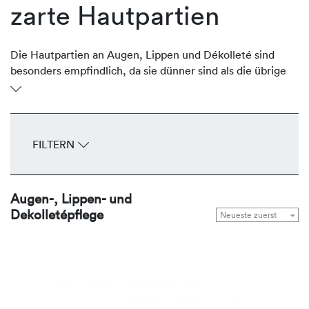
zarte Hautpartien
Die Hautpartien an Augen, Lippen und Dékolleté sind
besonders empfindlich, da sie dünner sind als die übrige
Gesichtshaut. Oftmals sind sie aber stark der Sonne
ausgesetzt und verlieren an Volumen und Festigkeit und
entwickeln frühzeitig Fältchen und Falten. Die
regenerierenden Produkte von REVIDERM stärken,
FILTERN
durchfeuchten, glätten und straffen die zarten
Hautpartien Tag für Tag.
Augen-, Lippen- und
Dekolletépflege